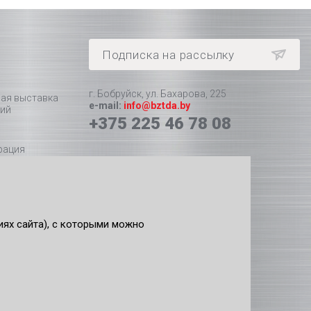
Подписка на рассылку
г. Бобруйск, ул. Бахарова, 225
ая выставка
e-mail:
info@bztda.by
тий
+375 225 46 78 08
рация
йского
 Беларуси
ях сайта), c которыми можно
усской