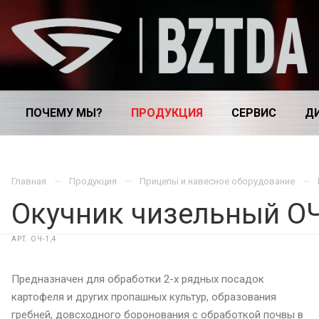
ПОЧЕМУ МЫ?
ПРОДУКЦИЯ
СЕРВИС
Д
Главная
Продукция
Прицепы и навесное оборудование
Окучник чизельный ОЧ
АРТ.
ОЧ-1,4
Предназначен для обработки 2-х рядных посадок
картофеля и других пропашных культур, образования
гребней, довсходного боронования с обработкой почвы в