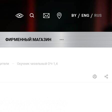
BY
ENG
RUS
ФИРМЕННЫЙ МАГАЗИН
дители
Окучник чизельный ОЧ-1,4