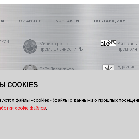
РЫ
О ЗАВОДЕ
КОНТАКТЫ
ПОСТАВЩИКУ
ской
Министерство
Виртуальн
промышленности РБ
предприя
Админист
Сайт Президента
Первойма
Республики Беларусь
района
 COOKIES
Могилевский
Молодёжь
исполнительный
зуются файлы «cookies» (файлы с данными о прошлых посещени
комитет
аботки cookie файлов
.
Год белор
женщины