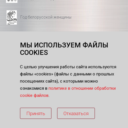
Год белорусской женщины
МЫ ИСПОЛЬЗУЕМ ФАЙЛЫ
Подписка на рассылку
COOKIES
С целью улучшения работы сайта используются
г. Бобруйск, ул. Бахарова, 225
e-mail:
info@bztda.by
файлы «cookies» (файлы с данными о прошлых
+375 225 46 78 08
посещениях сайта), c которыми можно
ознакомися в
политике в отношении обработки
cookie файлов
.
Принять
Отказаться